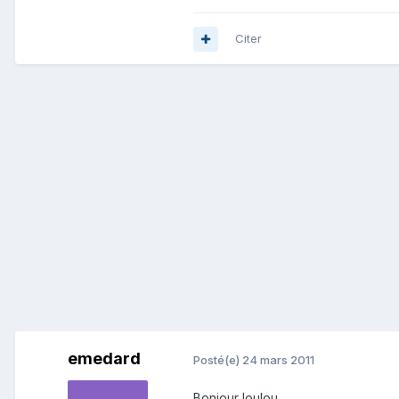
Citer
emedard
Posté(e)
24 mars 2011
Bonjour loulou,