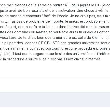
nce de Sciences de la Terre de rentrer à l'ENSG (après le L3 - je conn
juste avoir de bon résultats et de la motivation. Une chose à vérifie
re de passer le concours "fac" de l'école. Je ne crois pas, mais mi
 si tu n'as pas de problème de mobilité, le mieux est probablement d
e école), et d'aller faire ta licence dans l'université dont le master
stes des domaines du master, et peut-être auras tu quelques options 
veux faire. Je te dirais bien que la meilleure est celle de Clermont
 la plupart des licences ST-STU-STE des grandes universités sont 
ment cela n'a rien à voir avec postbac : c'est une procédure propre 
- juin). Il faut que tu regardes sur le site des universités qui t'int
il la procédure à suivre si ce n'est pas assez clair sur internet.