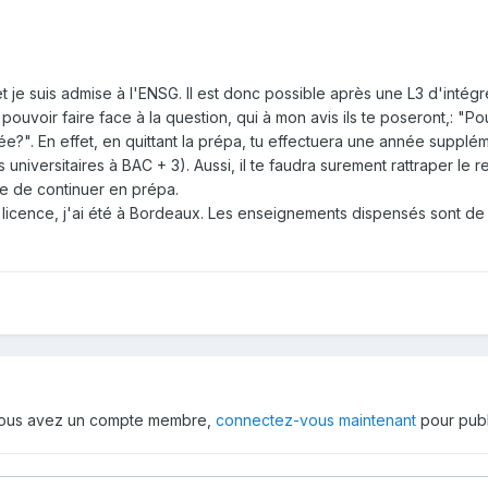
 je suis admise à l'ENSG. Il est donc possible après une L3 d'intégre
et pouvoir faire face à la question, qui à mon avis ils te poseront,: "P
ée?". En effet, en quittant la prépa, tu effectuera une année supplé
 universitaires à BAC + 3). Aussi, il te faudra surement rattraper l
le de continuer en prépa.
icence, j'ai été à Bordeaux. Les enseignements dispensés sont de quali
 vous avez un compte membre,
connectez-vous maintenant
pour publ