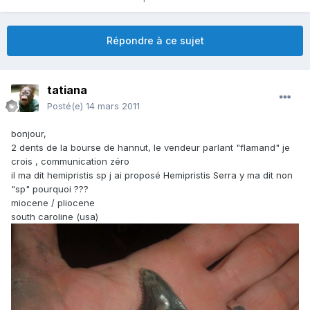
Répondre à ce sujet
tatiana
Posté(e)
14 mars 2011
bonjour,
2 dents de la bourse de hannut, le vendeur parlant "flamand" je
crois , communication zéro
il ma dit hemipristis sp j ai proposé Hemipristis Serra y ma dit non
"sp" pourquoi ???
miocene / pliocene
south caroline (usa)