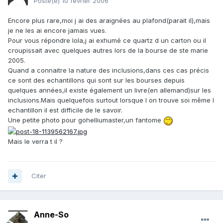
Posté(e)
10 février 2006
Encore plus rare,moi j ai des araignées au plafond(parait il),mais
je ne les ai encore jamais vues.
Pour vous répondre lola,j ai exhumé ce quartz d un carton ou il
croupissait avec quelques autres lors de la bourse de ste marie
2005.
Quand a connaitre la nature des inclusions,dans ces cas précis
ce sont des echantillons qui sont sur les bourses depuis
quelques années,il existe également un livre(en allemand)sur les
inclusions.Mais quelquefois surtout lorsque l on trouve soi même l
echantillon il est difficile de le savoir.
Une petite photo pour gohelliumaster,un fantome
Mais le verra t il ?
Citer
Anne-So