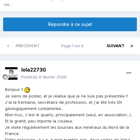
vie...
Répondre à ce sujet
PRÉCÉDENT
Page 1 sur 4
SUIVANT
lola22730
Posté(e)
6 février 2006
Bonjour !!
Je viens de poster, et je réalise que je ne suis pas présentée !!
J'ai la trentaine, secrétaire de profession, et j'ai été trés tôt
géologiquement contaminée...
Mon truc, c'est le quartz, principalement (seul, en association...) .
Et le granit, peu importe la couleur.
Je visite réguliérement les bourses aux minéraux du Nord de la
France.
Petite précision : il y a, à mon humble avis, deux sortes de Yaka