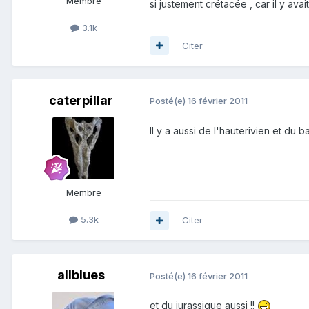
Membre
si justement crétacée , car il y avai
3.1k
Citer
caterpillar
Posté(e)
16 février 2011
Il y a aussi de l'hauterivien et du 
Membre
5.3k
Citer
allblues
Posté(e)
16 février 2011
et du jurassique aussi !!