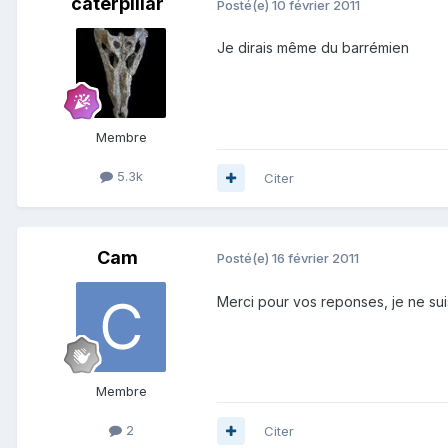
caterpillar
Posté(e)
10 février 2011
Je dirais même du barrémien
Membre
5.3k
Citer
Cam
Posté(e)
16 février 2011
Merci pour vos reponses, je ne su
Membre
2
Citer