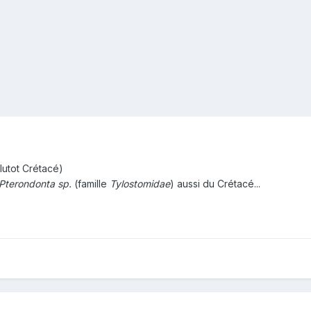
lutot Crétacé)
Pterondonta sp.
(famille
Tylostomidae
) aussi du Crétacé...