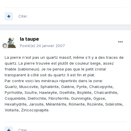
Citer
la taupe
Posté(e)
24 janvier 2007
La pierre n'est pas un quartz massif, même s'il y a des traces de
quartz. La pierre trouvée est plutôt de couleur beige, assez
friable (sabloneux). Je ne pense pas que le petit cristal
transparent à côté soit du quartz: Il est fin et plat.
Par contre voici les minéraux répertirés dans la zone:
Quartz, Muscovite, Sphalérite, Galène, Pyrite, Chalcopyrite,
Pyrrhotite, Soufre, Hawleyite, Goethite, Boyléite, Chalcanthite,
Coquimbite, Dietrichite, Fibroferrite, Gunningite, Gypse,
Hexahydrite, Jarosite, Mélantérite, Römerite, Rozénite, Sidérotile,
Voltaïte, Zincocopiapite.
Citer