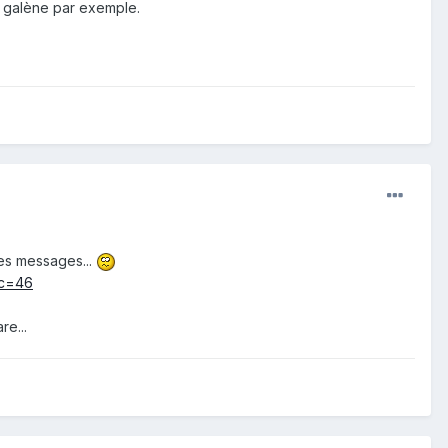
la galène par exemple.
tes messages...
ic=46
re...