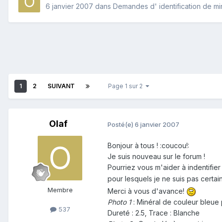
6 janvier 2007
dans
Demandes d' identification de m
1
2
SUIVANT
Page 1 sur 2
Olaf
Posté(e)
6 janvier 2007
Bonjour à tous ! :coucou!:
Je suis nouveau sur le forum !
Pourriez vous m'aider à indentifie
pour lesquels je ne suis pas certai
Membre
Merci à vous d'avance!
Photo 1
: Minéral de couleur bleue 
537
Dureté : 2.5, Trace : Blanche