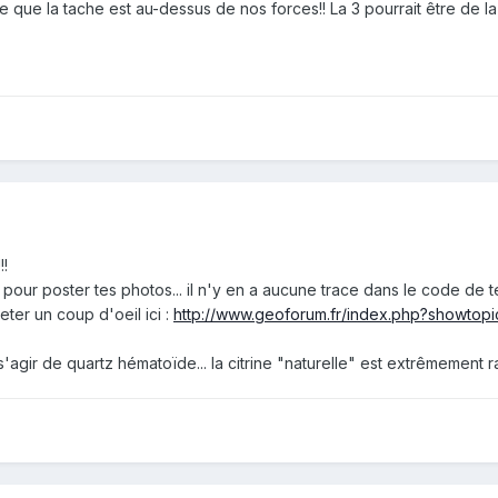
e que la tache est au-dessus de nos forces!! La 3 pourrait être de 
!!
 pour poster tes photos... il n'y en a aucune trace dans le code de 
ter un coup d'oeil ici :
http://www.geoforum.fr/index.php?showtop
 s'agir de quartz hématoïde... la citrine "naturelle" est extrêmement ra