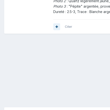
Photo 2
: Quartz légèrement jaune, 
Photo 3
: "Pépite" argentée, prove
Dureté : 2.5-3, Trace : Blanche ar
Citer