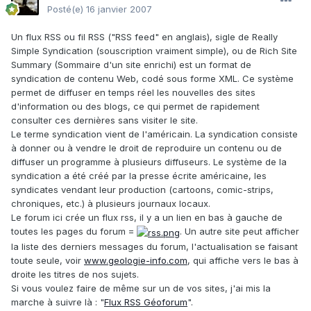
Posté(e)
16 janvier 2007
Un flux RSS ou fil RSS ("RSS feed" en anglais), sigle de Really
Simple Syndication (souscription vraiment simple), ou de Rich Site
Summary (Sommaire d'un site enrichi) est un format de
syndication de contenu Web, codé sous forme XML. Ce système
permet de diffuser en temps réel les nouvelles des sites
d'information ou des blogs, ce qui permet de rapidement
consulter ces dernières sans visiter le site.
Le terme syndication vient de l'américain. La syndication consiste
à donner ou à vendre le droit de reproduire un contenu ou de
diffuser un programme à plusieurs diffuseurs. Le système de la
syndication a été créé par la presse écrite américaine, les
syndicates vendant leur production (cartoons, comic-strips,
chroniques, etc.) à plusieurs journaux locaux.
Le forum ici crée un flux rss, il y a un lien en bas à gauche de
toutes les pages du forum =
. Un autre site peut afficher
la liste des derniers messages du forum, l'actualisation se faisant
toute seule, voir
www.geologie-info.com
, qui affiche vers le bas à
droite les titres de nos sujets.
Si vous voulez faire de même sur un de vos sites, j'ai mis la
marche à suivre là : "
Flux RSS Géoforum
".