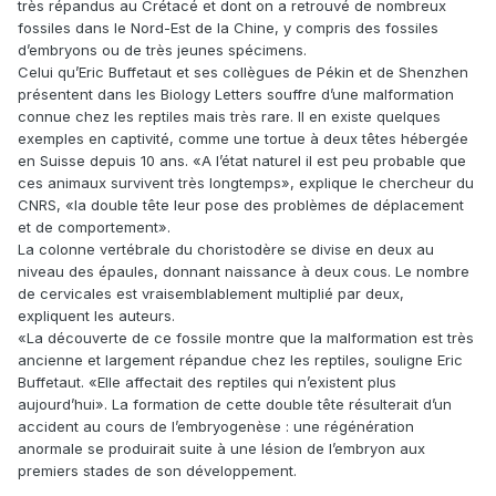
très répandus au Crétacé et dont on a retrouvé de nombreux
fossiles dans le Nord-Est de la Chine, y compris des fossiles
d’embryons ou de très jeunes spécimens.
Celui qu’Eric Buffetaut et ses collègues de Pékin et de Shenzhen
présentent dans les Biology Letters souffre d’une malformation
connue chez les reptiles mais très rare. Il en existe quelques
exemples en captivité, comme une tortue à deux têtes hébergée
en Suisse depuis 10 ans. «A l’état naturel il est peu probable que
ces animaux survivent très longtemps», explique le chercheur du
CNRS, «la double tête leur pose des problèmes de déplacement
et de comportement».
La colonne vertébrale du choristodère se divise en deux au
niveau des épaules, donnant naissance à deux cous. Le nombre
de cervicales est vraisemblablement multiplié par deux,
expliquent les auteurs.
«La découverte de ce fossile montre que la malformation est très
ancienne et largement répandue chez les reptiles, souligne Eric
Buffetaut. «Elle affectait des reptiles qui n’existent plus
aujourd’hui». La formation de cette double tête résulterait d’un
accident au cours de l’embryogenèse : une régénération
anormale se produirait suite à une lésion de l’embryon aux
premiers stades de son développement.