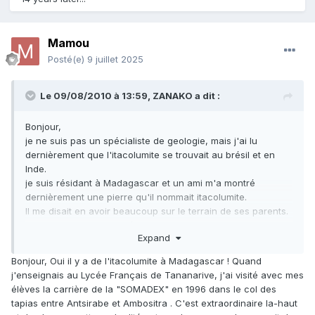
Mamou
Posté(e)
9 juillet 2025
Le 09/08/2010 à 13:59,
ZANAKO
a dit :
Bonjour,
je ne suis pas un spécialiste de geologie, mais j'ai lu
dernièrement que l'itacolumite se trouvait au brésil et en
Inde.
je suis résidant à Madagascar et un ami m'a montré
dernièrement une pierre qu'il nommait itacolumite.
Il me disait en avoir beaucoup sur le terrain de ses parents.
quelle est la particularité de cette pierre et quelle est sa
Expand
valeur.
merci de votre éclairage.
Bonjour, Oui il y a de l'itacolumite à Madagascar ! Quand
ZANAKO.
j'enseignais au Lycée Français de Tananarive, j'ai visité avec mes
élèves la carrière de la "SOMADEX" en 1996 dans le col des
tapias entre Antsirabe et Ambositra . C'est extraordinaire la-haut