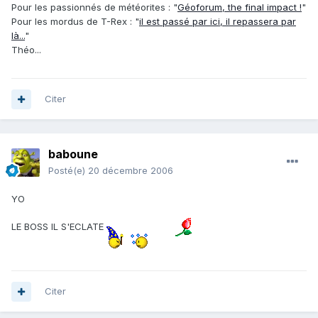
Pour les passionnés de météorites : "
Géoforum, the final impact !
"
Pour les mordus de T-Rex : "
il est passé par ici, il repassera par
là...
"
Théo...
Citer
baboune
Posté(e)
20 décembre 2006
YO
LE BOSS IL S'ECLATE
Citer