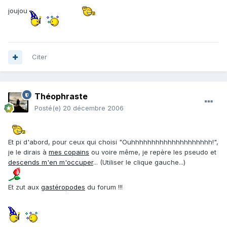
joujou
Citer
Théophraste
Posté(e)
20 décembre 2006
Et pi d'abord, pour ceux qui choisi "Ouhhhhhhhhhhhhhhhhhhhh!",
je le dirais à
mes copains
ou voire même, je repère les pseudo et
descends m'en m'occuper
... (Utiliser le clique gauche...)
Et zut aux
gastéropodes
du forum !!!