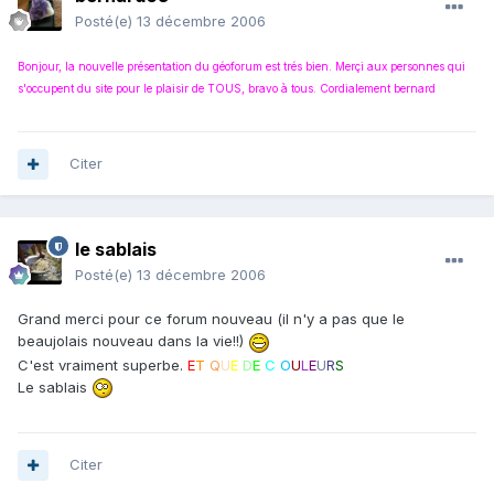
Posté(e)
13 décembre 2006
Bonjour, la nouvelle présentation du géoforum est trés bien. Merçi aux personnes qui
s'occupent du site pour le plaisir de TOUS, bravo à tous. Cordialement bernard
Citer
le sablais
Posté(e)
13 décembre 2006
Grand merci pour ce forum nouveau (il n'y a pas que le
beaujolais nouveau dans la vie!!)
C'est vraiment superbe.
E
T
Q
U
E
D
E
C
O
U
L
E
U
R
S
Le sablais
Citer