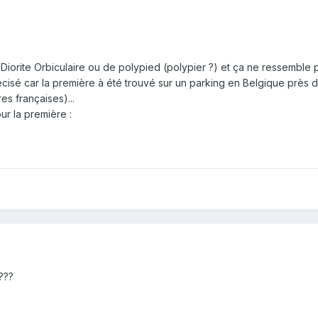
iorite Orbiculaire ou de polypied (polypier ?) et ça ne ressemble pa
écisé car la première à été trouvé sur un parking en Belgique près 
s françaises)...
r la première :
???