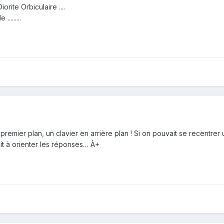
orite Orbiculaire ....
........
remier plan, un clavier en arrière plan ! Si on pouvait se recentrer u
it à orienter les réponses… À+