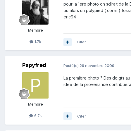
pour la 1ere photo on sdirait de la Di
ou alors un polypied ( corail ) fossile .
eric94
Membre
1.7k
Citer
Papyfred
Posté(e)
29 novembre 2009
La première photo ? Des doigts au p
idée de la provenance contribuera
Membre
6.7k
Citer