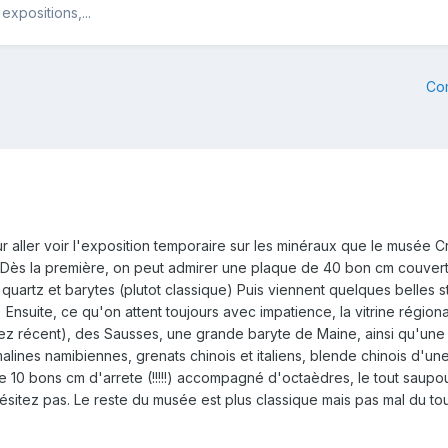
xpositions,...
Co
 aller voir l'exposition temporaire sur les minéraux que le musée 
nes. Dès la première, on peut admirer une plaque de 40 bon cm couver
quartz et barytes (plutot classique) Puis viennent quelques belles s
) Ensuite, ce qu'on attent toujours avec impatience, la vitrine régiona
z récent), des Sausses, une grande baryte de Maine, ainsi qu'une g
malines namibiennes, grenats chinois et italiens, blende chinois d'un
10 bons cm d'arrete (!!!!!) accompagné d'octaèdres, le tout saupoud
'hésitez pas. Le reste du musée est plus classique mais pas mal du tou