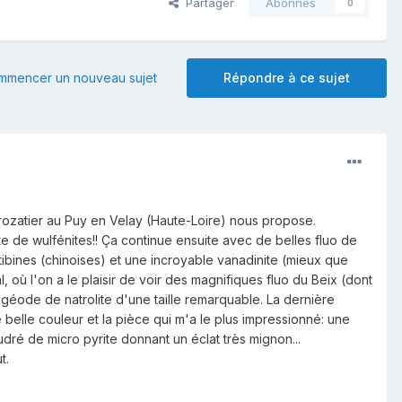
Partager
Abonnés
0
mmencer un nouveau sujet
Répondre à ce sujet
Crozatier au Puy en Velay (Haute-Loire) nous propose.
te de wulfénites!! Ça continue ensuite avec de belles fluo de
tibines (chinoises) et une incroyable vanadinite (mieux que
l, où l'on a le plaisir de voir des magnifiques fluo du Beix (dont
éode de natrolite d'une taille remarquable. La dernière
e belle couleur et la pièce qui m'a le plus impressionné: une
ré de micro pyrite donnant un éclat très mignon...
t.