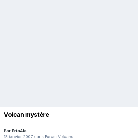
Volcan mystère
Par
ErtaAle
18 janvier 2007
dans
Forum Volcans