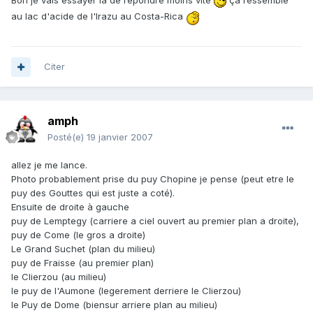
Bon je vais essayer là de répondre moins vite
ça ressemble
au lac d'acide de l'Irazu au Costa-Rica
Citer
amph
Posté(e)
19 janvier 2007
allez je me lance.
Photo probablement prise du puy Chopine je pense (peut etre le
puy des Gouttes qui est juste a coté).
Ensuite de droite à gauche
puy de Lemptegy (carriere a ciel ouvert au premier plan a droite),
puy de Come (le gros a droite)
Le Grand Suchet (plan du milieu)
puy de Fraisse (au premier plan)
le Clierzou (au milieu)
le puy de l'Aumone (legerement derriere le Clierzou)
le Puy de Dome (biensur arriere plan au milieu)