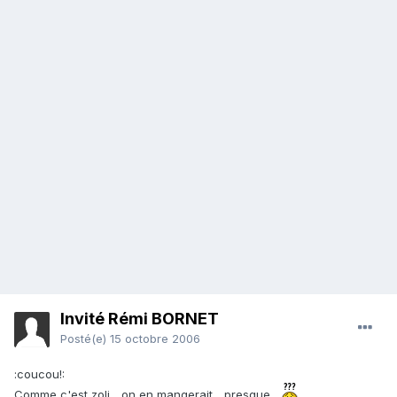
Invité Rémi BORNET
Posté(e)
15 octobre 2006
:coucou!:
Comme c'est zoli... on en mangerait... presque...