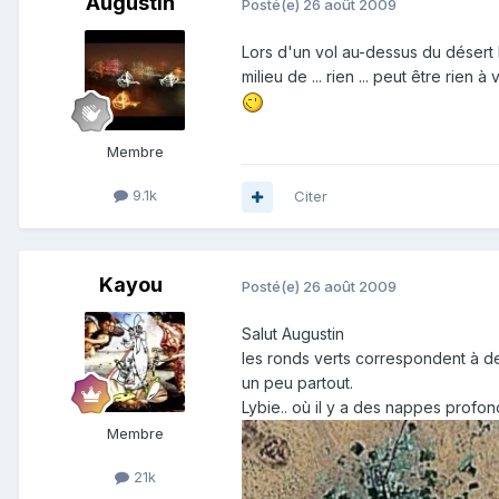
Augustin
Posté(e)
26 août 2009
Lors d'un vol au-dessus du désert 
milieu de ... rien ... peut être rien à 
Membre
9.1k
Citer
Kayou
Posté(e)
26 août 2009
Salut Augustin
les ronds verts correspondent à des
un peu partout.
Lybie.. où il y a des nappes profon
Membre
21k