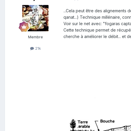
...Cela peut être des alignements d
qanat...) Technique millénaire, con
Voir sur le net avec: "fogaras capt
Cette technique permet de récupére
cherche à améliorer le débit... et d
Membre
21k