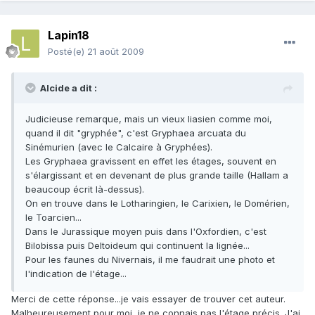
Lapin18
Posté(e)
21 août 2009
Alcide a dit :
Judicieuse remarque, mais un vieux liasien comme moi,
quand il dit "gryphée", c'est Gryphaea arcuata du
Sinémurien (avec le Calcaire à Gryphées).
Les Gryphaea gravissent en effet les étages, souvent en
s'élargissant et en devenant de plus grande taille (Hallam a
beaucoup écrit là-dessus).
On en trouve dans le Lotharingien, le Carixien, le Domérien,
le Toarcien...
Dans le Jurassique moyen puis dans l'Oxfordien, c'est
Bilobissa puis Deltoideum qui continuent la lignée...
Pour les faunes du Nivernais, il me faudrait une photo et
l'indication de l'étage...
Merci de cette réponse...je vais essayer de trouver cet auteur.
Malheureusement pour moi, je ne connais pas l'étage précis. J'ai