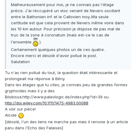
Malheureusement pour moi, je ne connais pas l'étage
précis. J'ai réccupéré un stoc venant de Nevers oscillant
entre le Bathonien inf. et le Callovien moy..Ma seule
certitude est que cela provient de Nevers même voire dans
les 10 km autour. Pour précision je dispose de pas mal de
truc de la zone à coronatum (mais est-ce le cas de
l'ensemble
).
Certainement quelques photos un de ces quatre.
Encore merci et désolé d'avoir pollué le post.
Salutation
Tu n'as rien pollué du tout, la question était intéressante et
prolongeait ma réponse à Bény.
Dans les étages que tu cites, je connais peu de grandes formes
gryphoïdes mais il y a des
Bilobissa.http://www.paleologic.de/index.php?id=39 ou
http://doi.wiley.com/10.1111/1475-4983.00088
A voir sur pièce!
Alcide
[désolé, l'un des liens ne marche pas mais il renvoie à un article
paru dans l'Echo des Falaises]