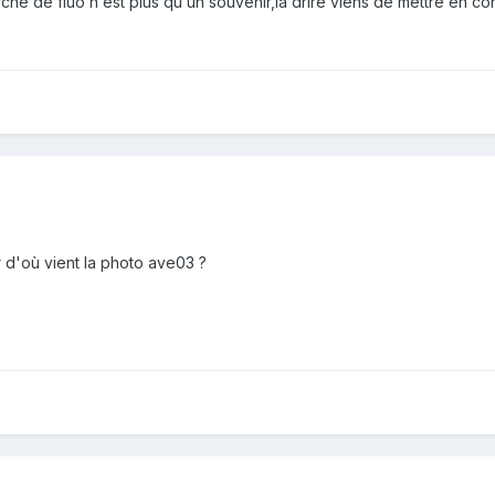
he de fluo n est plus qu un souvenir,la drire viens de mettre en conf
 d'où vient la photo ave03 ?