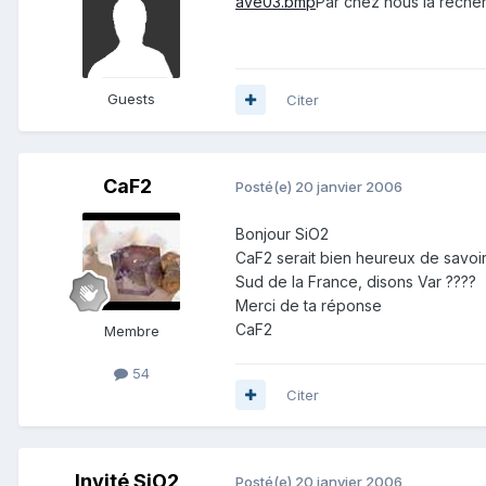
ave03.bmp
Par chez nous la recherc
Guests
Citer
CaF2
Posté(e)
20 janvier 2006
Bonjour SiO2
CaF2 serait bien heureux de savoir
Sud de la France, disons Var ????
Merci de ta réponse
CaF2
Membre
54
Citer
Invité SiO2
Posté(e)
20 janvier 2006