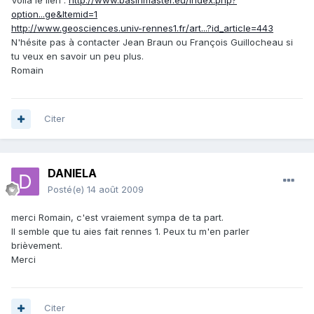
Voilà le lien :
http://www.basinmaster.eu/index.php?
option...ge&Itemid=1
http://www.geosciences.univ-rennes1.fr/art...?id_article=443
N'hésite pas à contacter Jean Braun ou François Guillocheau si
tu veux en savoir un peu plus.
Romain
Citer
DANIELA
Posté(e)
14 août 2009
merci Romain, c'est vraiement sympa de ta part.
Il semble que tu aies fait rennes 1. Peux tu m'en parler
brièvement.
Merci
Citer