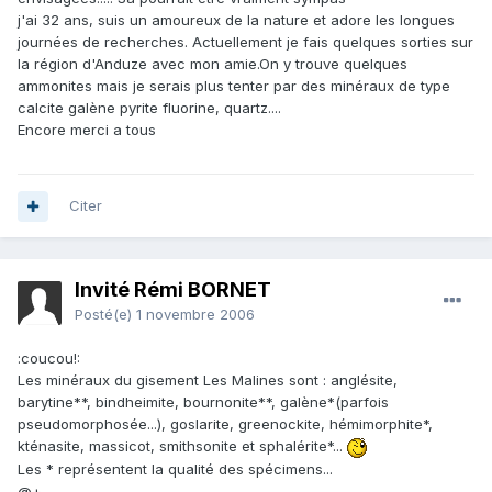
j'ai 32 ans, suis un amoureux de la nature et adore les longues
journées de recherches. Actuellement je fais quelques sorties sur
la région d'Anduze avec mon amie.On y trouve quelques
ammonites mais je serais plus tenter par des minéraux de type
calcite galène pyrite fluorine, quartz....
Encore merci a tous
Citer
Invité Rémi BORNET
Posté(e)
1 novembre 2006
:coucou!:
Les minéraux du gisement Les Malines sont : anglésite,
barytine**, bindheimite, bournonite**, galène*(parfois
pseudomorphosée...), goslarite, greenockite, hémimorphite*,
kténasite, massicot, smithsonite et sphalérite*...
Les * représentent la qualité des spécimens...
@+