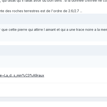
qui disait qu'il fallait avoir du bon sens : si la donnée chiffrée ne
e des roches terrestres est de l'ordre de 2.6/2.7 ...
ue cette pierre qui attirre l aimant et qui a une trace noire a la m
itle=La_d...s_min%C3%A9raux