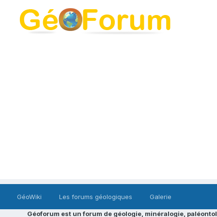
GéoWiki
Les forums géologiques
Galerie
Géoforum est un forum de géologie, minéralogie, paléontol