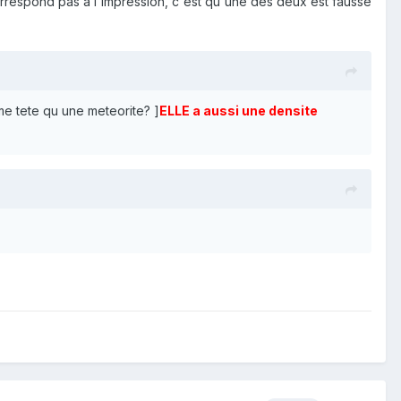
 correspond pas à l'impression, c'est qu'une des deux est fausse
eme tete qu une meteorite? ]
ELLE a aussi une densite