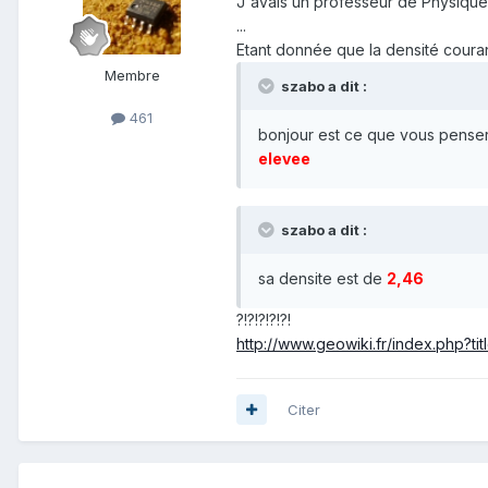
J'avais un professeur de Physique, 
...
Etant donnée que la densité courant
Membre
szabo a dit :
461
bonjour est ce que vous penser q
elevee
szabo a dit :
sa densite est de
2,46
?!?!?!?!?!
http://www.geowiki.fr/index.php?t
Citer