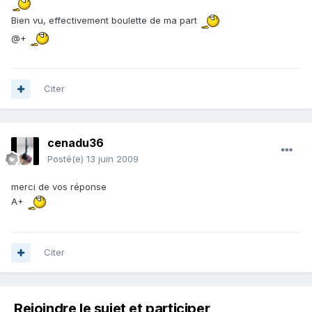
Bien vu, effectivement boulette de ma part
@+
Citer
cenadu36
Posté(e)
13 juin 2009
merci de vos réponse
A+
Citer
Rejoindre le sujet et participer