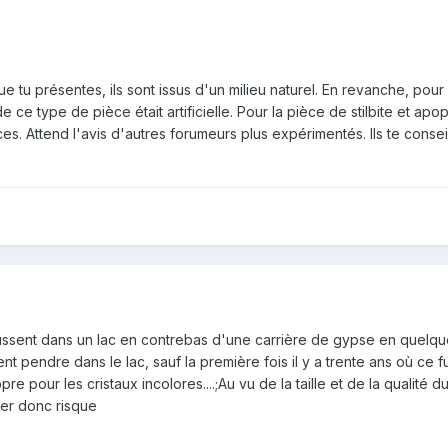
 tu présentes, ils sont issus d'un milieu naturel. En revanche, pour 
 ce type de pièce était artificielle. Pour la pièce de stilbite et apo
. Attend l'avis d'autres forumeurs plus expérimentés. Ils te consei
ussent dans un lac en contrebas d'une carrière de gypse en quelques 
t pendre dans le lac, sauf la première fois il y a trente ans où ce fut 
ropre pour les cristaux incolores....;Au vu de la taille et de la qual
oyer donc risque