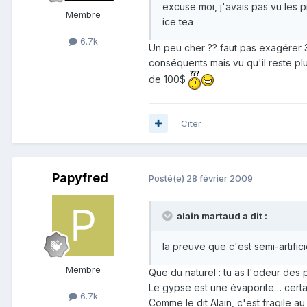
excuse moi, j'avais pas vu les 
Membre
ice tea
6.7k
Un peu cher ?? faut pas exagérer 31
conséquents mais vu qu'il reste plu
de 100$
Citer
Papyfred
Posté(e)
28 février 2009
alain martaud a dit :
la preuve que c'est semi-artifici
Membre
Que du naturel : tu as l'odeur des 
Le gypse est une évaporite… certai
6.7k
Comme le dit Alain, c'est fragile a