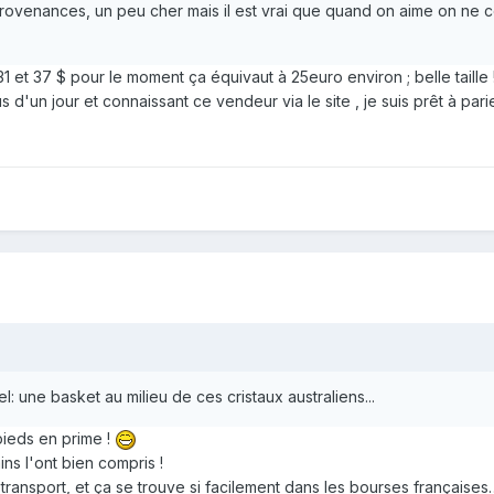
provenances, un peu cher mais il est vrai que quand on aime on ne 
 et 37 $ pour le moment ça équivaut à 25euro environ ; belle taille !!
s d'un jour et connaissant ce vendeur via le site , je suis prêt à pa
el: une basket au milieu de ces cristaux australiens...
pieds en prime !
ns l'ont bien compris !
u transport, et ça se trouve si facilement dans les bourses françaises