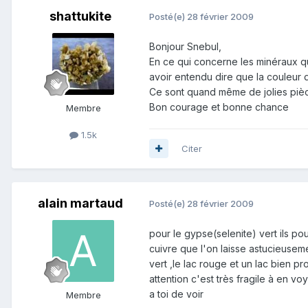
shattukite
Posté(e)
28 février 2009
Bonjour Snebul,
En ce qui concerne les minéraux que
avoir entendu dire que la couleur de
Ce sont quand même de jolies pièces
Bon courage et bonne chance
Membre
1.5k
Citer
alain martaud
Posté(e)
28 février 2009
pour le gypse(selenite) vert ils po
cuivre que l'on laisse astucieusemen
vert ,le lac rouge et un lac bien p
attention c'est très fragile à en v
a toi de voir
Membre