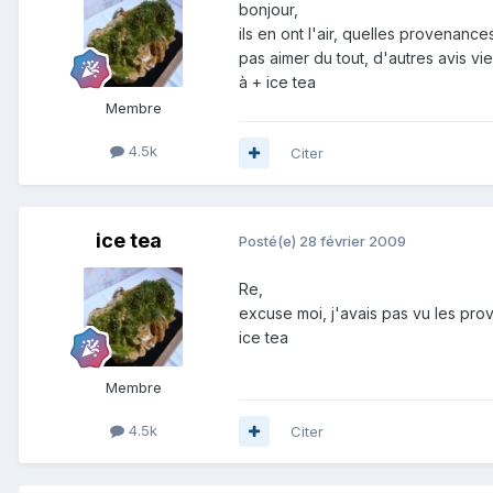
bonjour,
ils en ont l'air, quelles provenan
pas aimer du tout, d'autres avis vie
à + ice tea
Membre
4.5k
Citer
ice tea
Posté(e)
28 février 2009
Re,
excuse moi, j'avais pas vu les pro
ice tea
Membre
4.5k
Citer