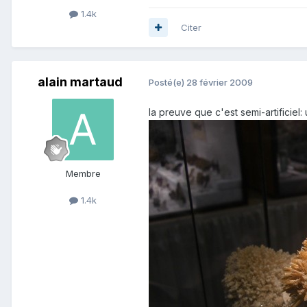
1.4k
Citer
alain martaud
Posté(e)
28 février 2009
la preuve que c'est semi-artificiel:
Membre
1.4k