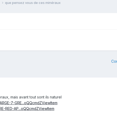
e
que pensez vous de ces minéraux
Co
raux, mais avant tout sont ils naturel
-LARGE-7-GRE...oQQcmdZViewItem
RARE-RED-AP...oQQcmdZViewItem