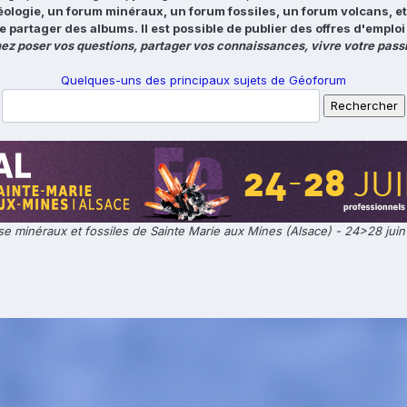
éologie, un forum minéraux, un forum fossiles, un forum volcans, e
e partager des albums. Il est possible de publier des offres d'emp
ez poser vos questions, partager vos connaissances, vivre votre passi
Quelques-uns des principaux sujets de Géoforum
e minéraux et fossiles de Sainte Marie aux Mines (Alsace) - 24>28 jui