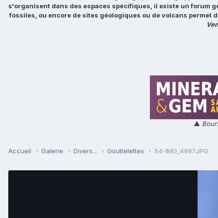
s'organisent dans des espaces spécifiques, il existe un forum g
fossiles, ou encore de sites géologiques ou de volcans permet d
Ven
▲
Bours
Accueil
Galerie
Divers...
Gouttelettes
54-IMG_4997.JPG