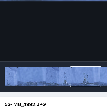
Image Tools
53-IMG_4992.JPG