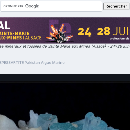
e minéraux et fossiles de Sainte Marie aux Mines (Alsace) - 24>28 jui
SPESSARTITE Pakistan Aigue Marine