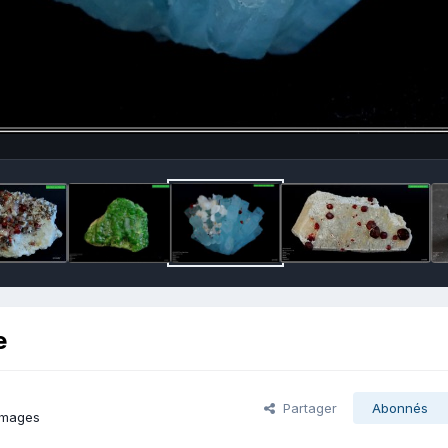
e
Partager
Abonnés
images