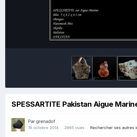
SPESSARTITE Pakistan Aigue Marin
Par
grenadof
19 octobre 2014
2665 vues
Rechercher ses autres 