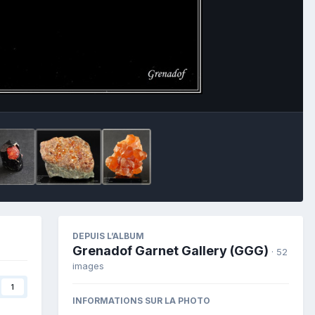
Image Tools
DEPUIS L’ALBUM
Grenadof Garnet Gallery (GGG)
· 52
images
1
INFORMATIONS SUR LA PHOTO