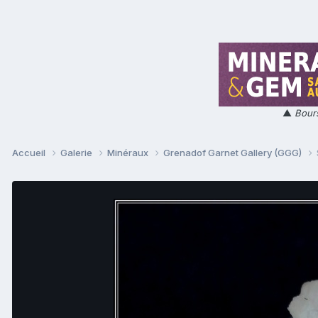
▲
Bours
Accueil
Galerie
Minéraux
Grenadof Garnet Gallery (GGG)