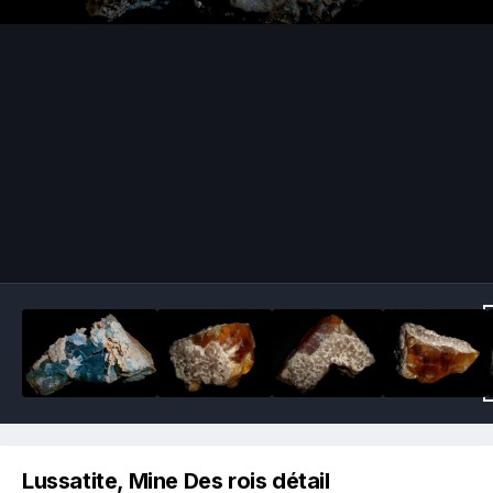
Image Tools
Lussatite, Mine Des rois détail