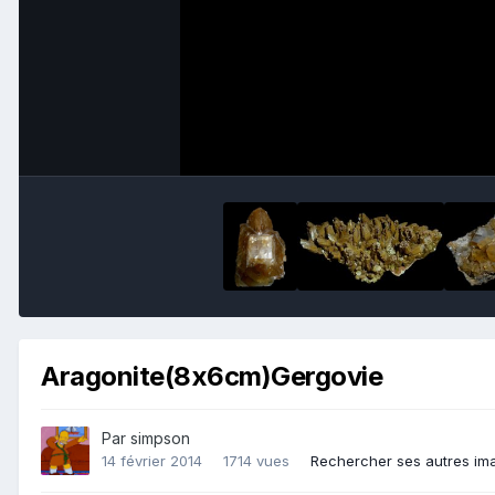
Aragonite(8x6cm)Gergovie
Par
simpson
14 février 2014
1714 vues
Rechercher ses autres im