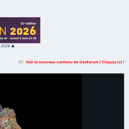
n 2026
▲
Voir le nouveau contenu de Géoforum / Cliquez ici !