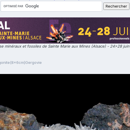
e minéraux et fossiles de Sainte Marie aux Mines (Alsace) - 24>28 jui
gonite(8x6cm)Gergovie