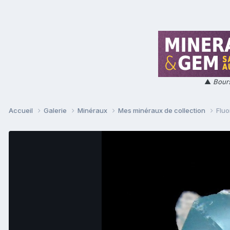
▲
Bours
Accueil
Galerie
Minéraux
Mes minéraux de collection
Fluo