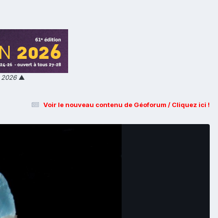
n 2026
▲
Voir le nouveau contenu de Géoforum / Cliquez ici !