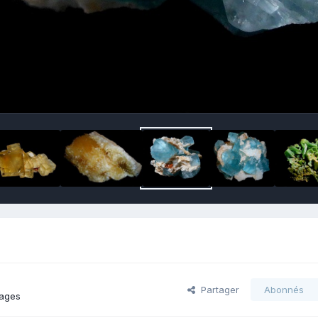
Partager
Abonnés
mages