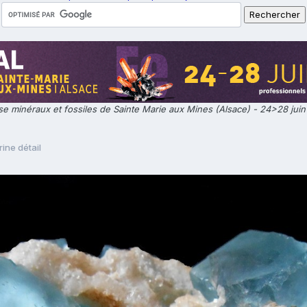
e minéraux et fossiles de Sainte Marie aux Mines (Alsace) - 24>28 jui
rine détail