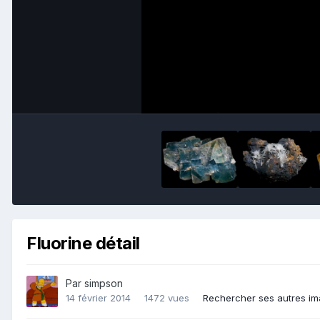
Fluorine détail
Par
simpson
14 février 2014
1472 vues
Rechercher ses autres i