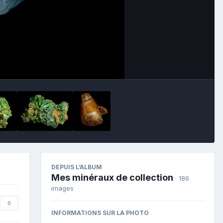
Image Tools
DEPUIS L’ALBUM
Mes minéraux de collection
· 186
images
0
INFORMATIONS SUR LA PHOTO