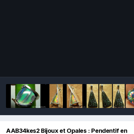
Image Tools
AAB34kes2 Bijoux et Opales : Pendentif en