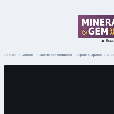
▲
Bours
Accueil
Galerie
Galerie des membres
Bijoux & Opales
AAB3