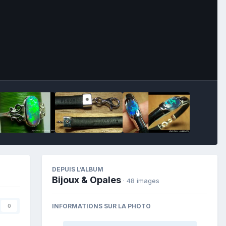
Image Tools
DEPUIS L’ALBUM
Bijoux & Opales
· 48 images
INFORMATIONS SUR LA PHOTO
0