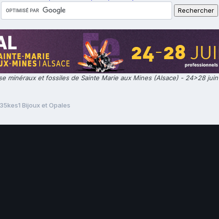
e minéraux et fossiles de Sainte Marie aux Mines (Alsace) - 24>28 jui
5kes1 Bijoux et Opales