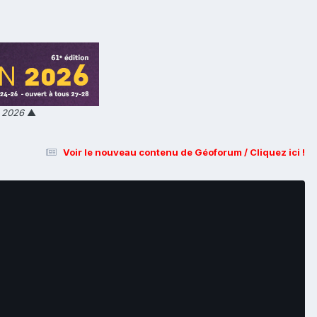
n 2026
▲
Voir le nouveau contenu de Géoforum / Cliquez ici !