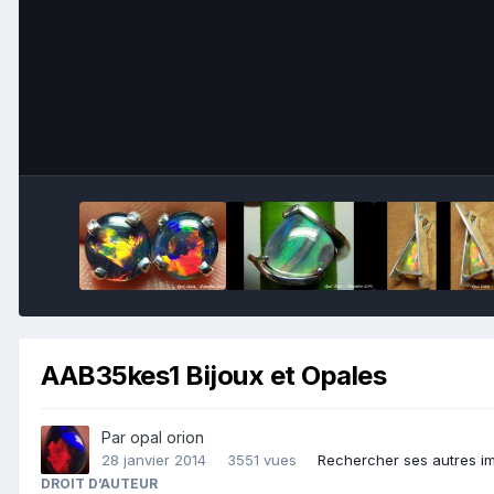
AAB35kes1 Bijoux et Opales
Par
opal orion
28 janvier 2014
3551 vues
Rechercher ses autres i
DROIT D’AUTEUR