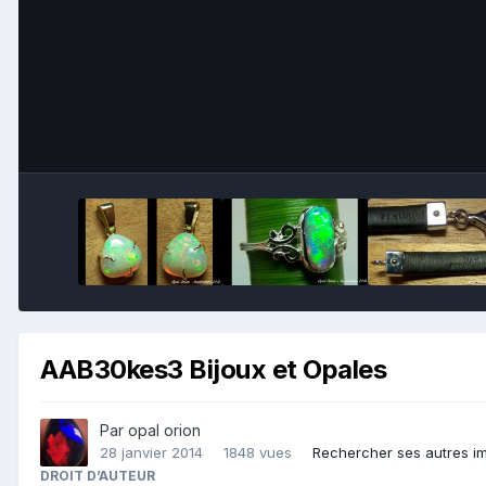
AAB30kes3 Bijoux et Opales
Par
opal orion
28 janvier 2014
1848 vues
Rechercher ses autres i
DROIT D’AUTEUR