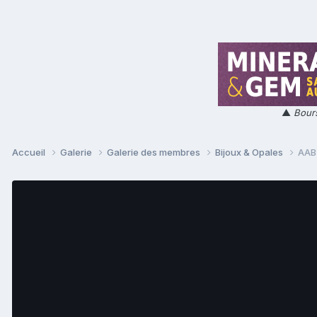
▲
Bours
Accueil
Galerie
Galerie des membres
Bijoux & Opales
AAB3