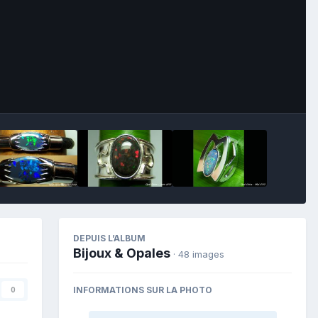
Image Tools
DEPUIS L’ALBUM
Bijoux & Opales
· 48 images
INFORMATIONS SUR LA PHOTO
0