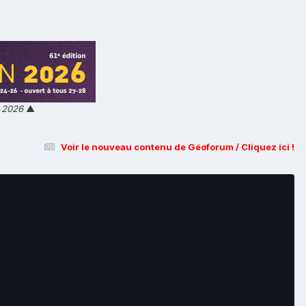
n 2026
▲
Voir le nouveau contenu de Géoforum / Cliquez ici !