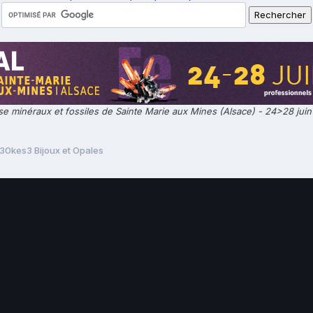
e minéraux et fossiles de Sainte Marie aux Mines (Alsace) - 24>28 jui
0kes3 Bijoux et Opales