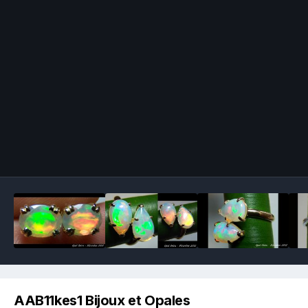
Image Tools
AAB11kes1 Bijoux et Opales