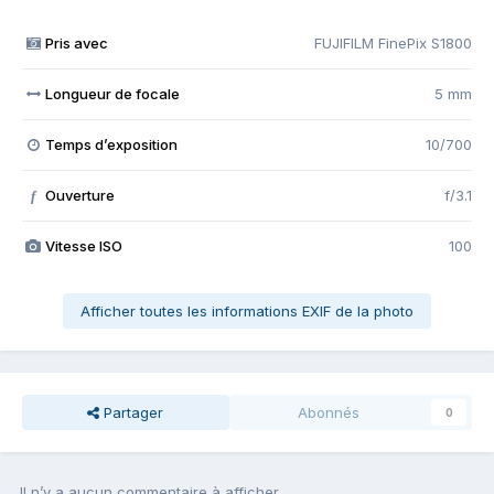
Pris avec
FUJIFILM FinePix S1800
Longueur de focale
5 mm
Temps d’exposition
10/700
Ouverture
f/3.1
f
Vitesse ISO
100
Afficher toutes les informations EXIF de la photo
Partager
Abonnés
0
Il n’y a aucun commentaire à afficher.