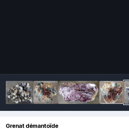
Image Tools
Grenat démantoïde