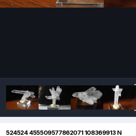
Image Tools
524524 455509577862071 108369913 N