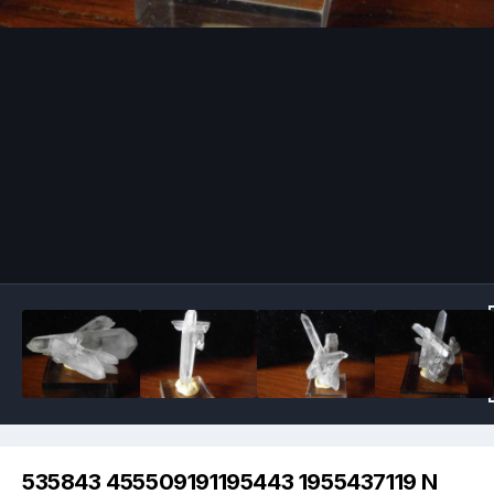
Image Tools
535843 455509191195443 1955437119 N