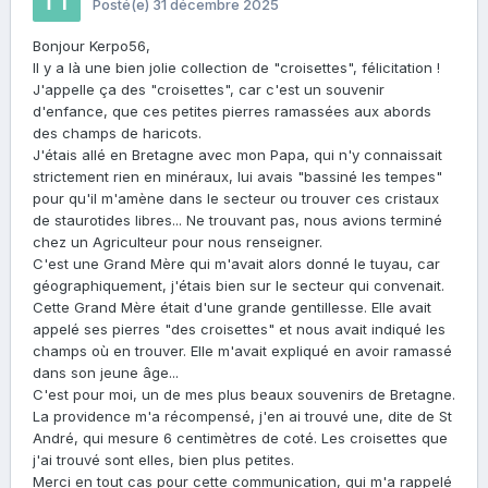
Posté(e)
31 décembre 2025
Bonjour Kerpo56,
Il y a là une bien jolie collection de "croisettes", félicitation !
J'appelle ça des "croisettes", car c'est un souvenir
d'enfance, que ces petites pierres ramassées aux abords
des champs de haricots.
J'étais allé en Bretagne avec mon Papa, qui n'y connaissait
strictement rien en minéraux, lui avais "bassiné les tempes"
pour qu'il m'amène dans le secteur ou trouver ces cristaux
de staurotides libres... Ne trouvant pas, nous avions terminé
chez un Agriculteur pour nous renseigner.
C'est une Grand Mère qui m'avait alors donné le tuyau, car
géographiquement, j'étais bien sur le secteur qui convenait.
Cette Grand Mère était d'une grande gentillesse. Elle avait
appelé ses pierres "des croisettes" et nous avait indiqué les
champs où en trouver. Elle m'avait expliqué en avoir ramassé
dans son jeune âge...
C'est pour moi, un de mes plus beaux souvenirs de Bretagne.
La providence m'a récompensé, j'en ai trouvé une, dite de St
André, qui mesure 6 centimètres de coté. Les croisettes que
j'ai trouvé sont elles, bien plus petites.
Merci en tout cas pour cette communication, qui m'a rappelé