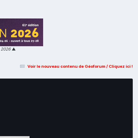
n 2026
▲
Voir le nouveau contenu de Géoforum / Cliquez ici !