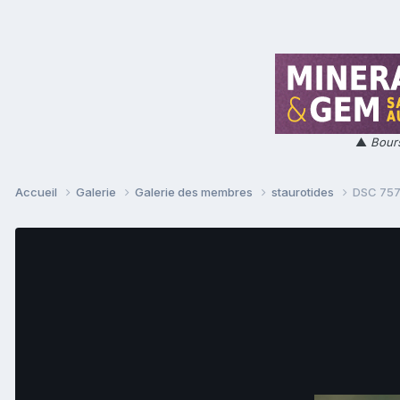
▲
Bours
Accueil
Galerie
Galerie des membres
staurotides
DSC 757