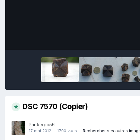
DSC 7570 (Copier)
Par
kerpo56
17 mai 2012
1790 vues
Rechercher ses autres imag