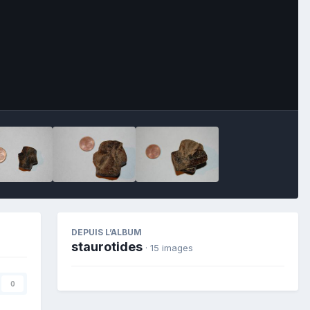
Image Tools
DEPUIS L’ALBUM
staurotides
· 15 images
0