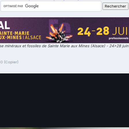
e minéraux et fossiles de Sainte Marie aux Mines (Alsace) - 24>28 jui
0 (Copier)