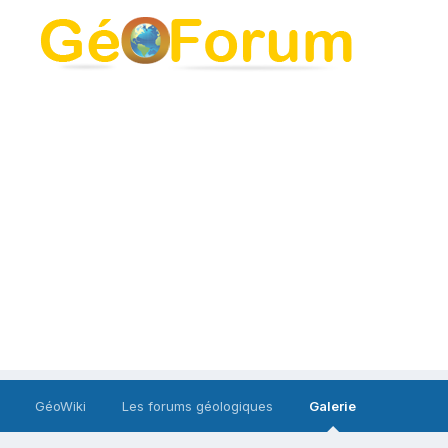
GéoWiki
Les forums géologiques
Galerie