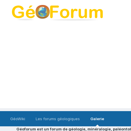
GéoWiki
Les forums géologiques
Galerie
Géoforum est un forum de géologie, minéralogie, paléontol