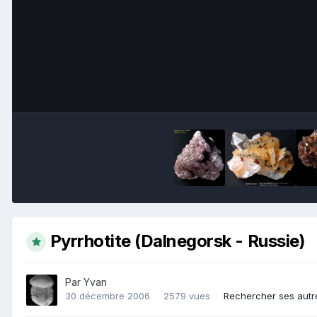
Pyrrhotite (Dalnegorsk - Russie)
Par
Yvan
30 décembre 2006
2579 vues
Rechercher ses autr