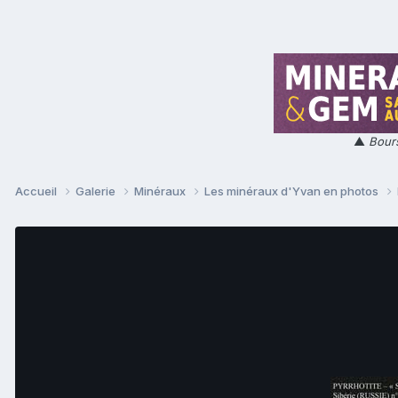
▲
Bours
Accueil
Galerie
Minéraux
Les minéraux d'Yvan en photos