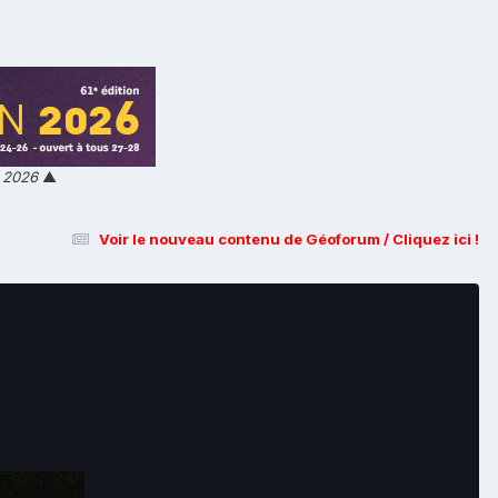
n 2026
▲
Voir le nouveau contenu de Géoforum / Cliquez ici !