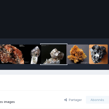
Partager
Abonnés
es images