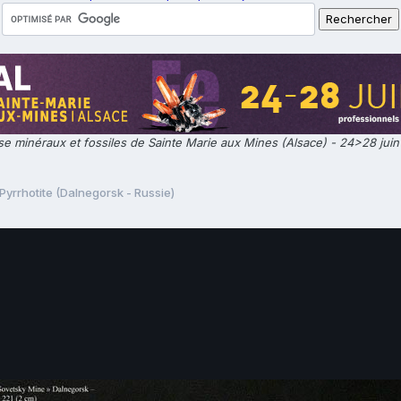
e minéraux et fossiles de Sainte Marie aux Mines (Alsace) - 24>28 jui
Pyrrhotite (Dalnegorsk - Russie)