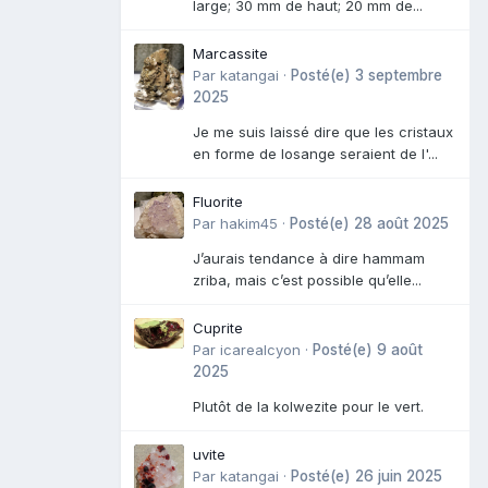
large; 30 mm de haut; 20 mm de...
Marcassite
Par
katangai
·
Posté(e)
3 septembre
2025
Je me suis laissé dire que les cristaux
en forme de losange seraient de l'...
Fluorite
Par
hakim45
·
Posté(e)
28 août 2025
J’aurais tendance à dire hammam
zriba, mais c’est possible qu’elle...
Cuprite
Par
icarealcyon
·
Posté(e)
9 août
2025
Plutôt de la kolwezite pour le vert.
uvite
Par
katangai
·
Posté(e)
26 juin 2025