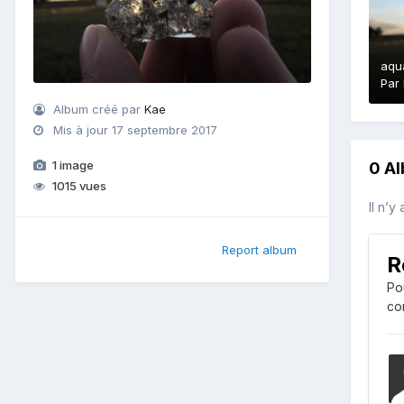
aqu
Par
Album créé par
Kae
Mis à jour
17 septembre 2017
1 image
0 A
1015 vues
Il n’y
Report album
R
Po
co