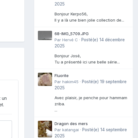
2025
Bonjour Kerpo56,
Il y a là une bien jolie collection de...
68-IMG_5709.JPG
Par
Hervé C
·
Posté(e)
14 décembre
2025
Bonjour José,
Tu a présenté ici une belle série...
Fluorite
Par
hakim45
·
Posté(e)
19 septembre
2025
Avec plaisir, je penche pour hammam
z un
zriba.
t.
...
Dragon des mers
Par
katangai
·
Posté(e)
14 septembre
2025