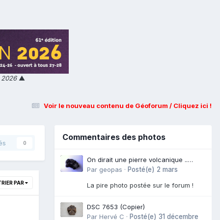
n 2026
▲
Voir le nouveau contenu de Géoforum / Cliquez ici !
Commentaires des photos
és
0
On dirait une pierre volcanique ..
Langogne- Rive de l\'Alli
Par
geopas
·
Posté(e)
2 mars
TRIER PAR
La pire photo postée sur le forum !
DSC 7653 (Copier)
Par
Hervé C
·
Posté(e)
31 décembre