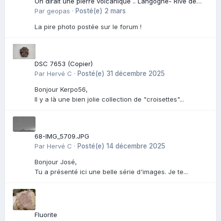
On dirait une pierre volcanique .. Langogne- Rive de
l\'Alli
Par
geopas
·
Posté(e)
2 mars
La pire photo postée sur le forum !
DSC 7653 (Copier)
Par
Hervé C
·
Posté(e)
31 décembre 2025
Bonjour Kerpo56,
Il y a là une bien jolie collection de "croisettes"...
68-IMG_5709.JPG
Par
Hervé C
·
Posté(e)
14 décembre 2025
Bonjour José,
Tu a présenté ici une belle série d'images. Je te...
Fluorite