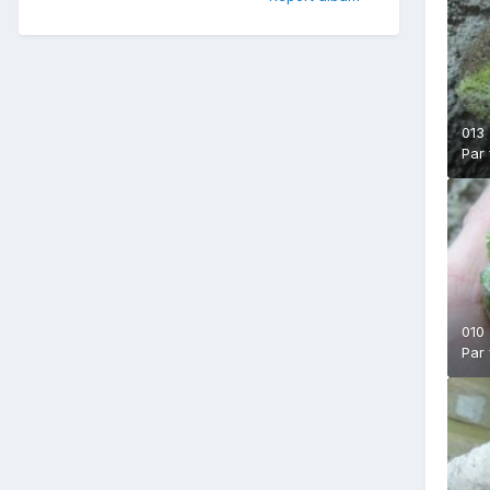
013
Par
010
Par