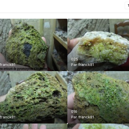
025
franck81
Par
franck81
016
franck81
Par
franck81