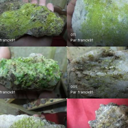
011
franck81
Par
franck81
005
franck81
Par
franck81