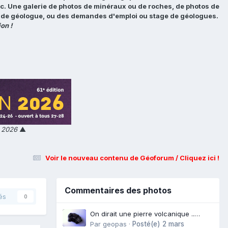
tc. Une galerie de photos de minéraux ou de roches, de photos de
loi de géologue, ou des demandes d'emploi ou stage de géologues.
on !
n 2026
▲
Voir le nouveau contenu de Géoforum / Cliquez ici !
Commentaires des photos
és
0
On dirait une pierre volcanique ..
Langogne- Rive de l\'Alli
Par
geopas
·
Posté(e)
2 mars