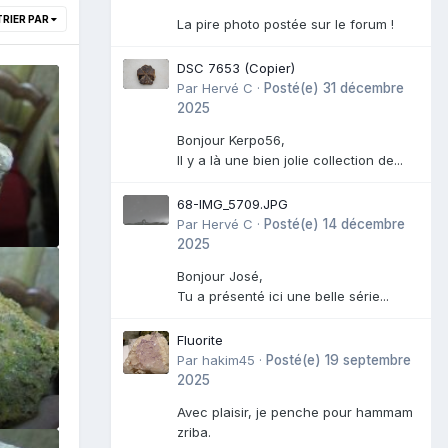
TRIER PAR
La pire photo postée sur le forum !
DSC 7653 (Copier)
Par
Hervé C
·
Posté(e)
31 décembre
2025
Bonjour Kerpo56,
Il y a là une bien jolie collection de...
68-IMG_5709.JPG
Par
Hervé C
·
Posté(e)
14 décembre
2025
Bonjour José,
Tu a présenté ici une belle série...
Fluorite
Par
hakim45
·
Posté(e)
19 septembre
2025
Avec plaisir, je penche pour hammam
zriba.