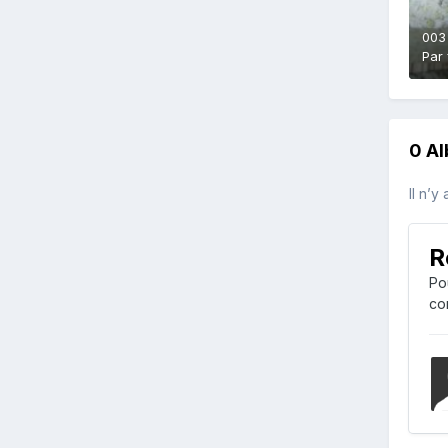
003
Par
0 A
Il n’y
R
Po
co