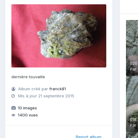
020
Par
dernière touvaille
Album créé par
franck81
Mis à jour
21 septembre 2015
10 images
1400 vues
018
Par
Report album