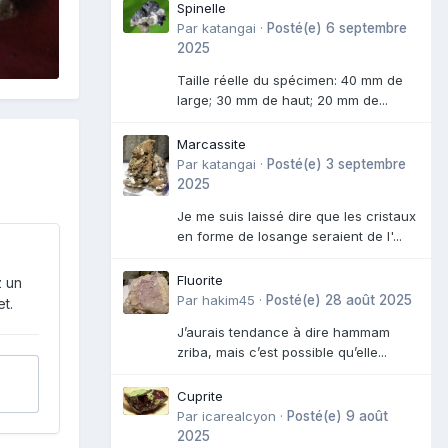
Spinelle
Par
katangai
·
Posté(e)
6 septembre
2025
Taille réelle du spécimen: 40 mm de
large; 30 mm de haut; 20 mm de...
Marcassite
Par
katangai
·
Posté(e)
3 septembre
2025
Je me suis laissé dire que les cristaux
en forme de losange seraient de l'...
Fluorite
z un
Par
hakim45
·
Posté(e)
28 août 2025
t.
J’aurais tendance à dire hammam
zriba, mais c’est possible qu’elle...
Cuprite
Par
icarealcyon
·
Posté(e)
9 août
2025