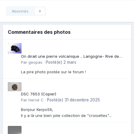
Abonnés
0
Commentaires des photos
On dirait une pierre volcanique .. Langogne- Rive de
l\'Alli
Par
geopas
·
Posté(e)
2 mars
La pire photo postée sur le forum !
DSC 7653 (Copier)
Par
Hervé C
·
Posté(e)
31 décembre 2025
Bonjour Kerpo56,
Il y a là une bien jolie collection de "croisettes"...