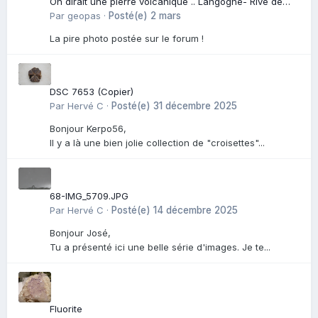
On dirait une pierre volcanique .. Langogne- Rive de
l\'Alli
Par
geopas
·
Posté(e)
2 mars
La pire photo postée sur le forum !
DSC 7653 (Copier)
Par
Hervé C
·
Posté(e)
31 décembre 2025
Bonjour Kerpo56,
Il y a là une bien jolie collection de "croisettes"...
68-IMG_5709.JPG
Par
Hervé C
·
Posté(e)
14 décembre 2025
Bonjour José,
Tu a présenté ici une belle série d'images. Je te...
Fluorite