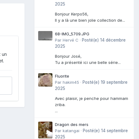
2025
Bonjour Kerpo56,
Il y a là une bien jolie collection de...
68-IMG_5709.JPG
Par
Hervé C
·
Posté(e)
14 décembre
2025
z un
Bonjour José,
t.
Tu a présenté ici une belle série...
Fluorite
Par
hakim45
·
Posté(e)
19 septembre
2025
Avec plaisir, je penche pour hammam
zriba.
...
Dragon des mers
Par
katangai
·
Posté(e)
14 septembre
2025