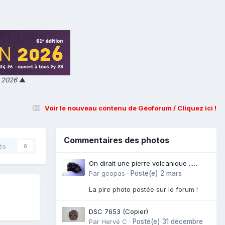
n 2026
▲
Voir le nouveau contenu de Géoforum / Cliquez ici !
Commentaires des photos
és
0
On dirait une pierre volcanique ..
Langogne- Rive de l\'Alli
Par
geopas
·
Posté(e)
2 mars
La pire photo postée sur le forum !
DSC 7653 (Copier)
Par
Hervé C
·
Posté(e)
31 décembre