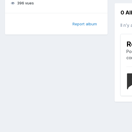
396 vues
0 A
Report album
Il n’y
R
Po
co