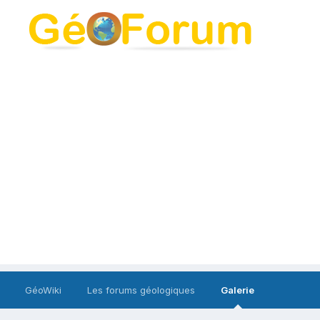
GéoWiki
Les forums géologiques
Galerie