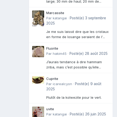
large; 30 mm de haut; 20 mm de...
Marcassite
Par
katangai
·
Posté(e)
3 septembre
2025
Je me suis laissé dire que les cristaux
en forme de losange seraient de l'...
Fluorite
Par
hakim45
·
Posté(e)
28 août 2025
J’aurais tendance à dire hammam
zriba, mais c’est possible qu’elle...
Cuprite
Par
icarealcyon
·
Posté(e)
9 août
2025
Plutôt de la kolwezite pour le vert.
uvite
Par
katangai
·
Posté(e)
26 juin 2025