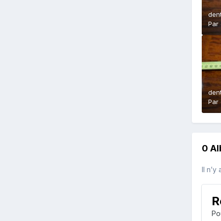
den
Par
den
Par
0 A
Il n’y
R
Po