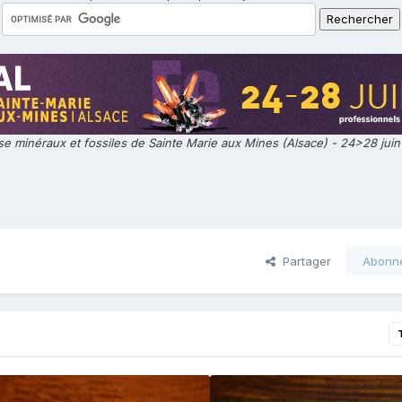
e minéraux et fossiles de Sainte Marie aux Mines (Alsace) - 24>28 jui
Partager
Abonn