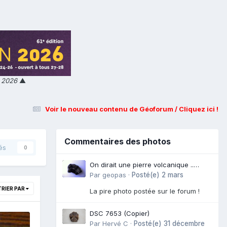
n 2026
▲
Voir le nouveau contenu de Géoforum / Cliquez ici !
Commentaires des photos
és
0
On dirait une pierre volcanique ..
Langogne- Rive de l\'Alli
Par
geopas
·
Posté(e)
2 mars
TRIER PAR
La pire photo postée sur le forum !
DSC 7653 (Copier)
Par
Hervé C
·
Posté(e)
31 décembre