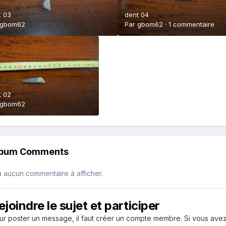
t 03
dent 04
gbom62
Par
gbom62
·
1 commentaire
t 02
gbom62
lbum Comments
 a aucun commentaire à afficher.
ejoindre le sujet et participer
ur poster un message, il faut créer un compte membre. Si vous ave