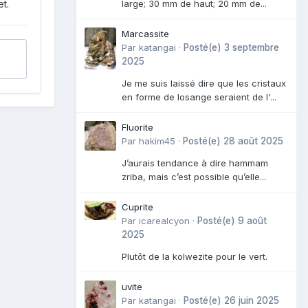
large; 30 mm de haut; 20 mm de...
t.
Marcassite
Par
katangai
·
Posté(e)
3 septembre
2025
Je me suis laissé dire que les cristaux
en forme de losange seraient de l'...
Fluorite
Par
hakim45
·
Posté(e)
28 août 2025
J’aurais tendance à dire hammam
zriba, mais c’est possible qu’elle...
Cuprite
Par
icarealcyon
·
Posté(e)
9 août
2025
Plutôt de la kolwezite pour le vert.
uvite
Par
katangai
·
Posté(e)
26 juin 2025