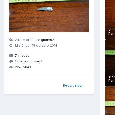
grat
Par
Album créé par
gbom62
Mis à jour
15 octobre 2014
7 images
1 image comment
1220 vues
grat
Par
Report album