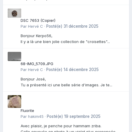
DSC 7653 (Copier)
Par
Hervé C
·
Posté(e)
31 décembre 2025
Bonjour Kerpo56,
Il y a là une bien jolie collection de "croisettes"...
68-IMG_5709.JPG
Par
Hervé C
·
Posté(e)
14 décembre 2025
Bonjour José,
Tu a présenté ici une belle série d'images. Je te...
Fluorite
Par
hakim45
·
Posté(e)
19 septembre 2025
Avec plaisir, je penche pour hammam zriba.
Celle envoyée en photo à un violet plus prononcée...