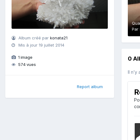
Quar
Par
Album créé par
konata21
Mis à jour
19 juillet 2014
1 image
0 A
574 vues
Il n’y
Report album
R
Po
co