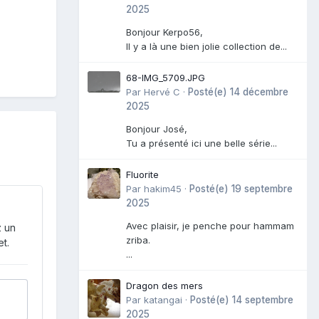
2025
Bonjour Kerpo56,
Il y a là une bien jolie collection de...
68-IMG_5709.JPG
Par
Hervé C
·
Posté(e)
14 décembre
2025
Bonjour José,
Tu a présenté ici une belle série...
Fluorite
Par
hakim45
·
Posté(e)
19 septembre
2025
Avec plaisir, je penche pour hammam
z un
zriba.
t.
...
Dragon des mers
Par
katangai
·
Posté(e)
14 septembre
2025