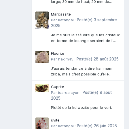
large; 30 mm de haut; 20 mm de...
Marcassite
Par
katangai
·
Posté(e)
3 septembre
2025
Je me suis laissé dire que les cristaux
en forme de losange seraient de l'...
Fluorite
Par
hakim45
·
Posté(e)
28 août 2025
J’aurais tendance à dire hammam
zriba, mais c’est possible qu’elle...
Cuprite
Par
icarealcyon
·
Posté(e)
9 août
2025
Plutôt de la kolwezite pour le vert.
uvite
Par
katangai
·
Posté(e)
26 juin 2025