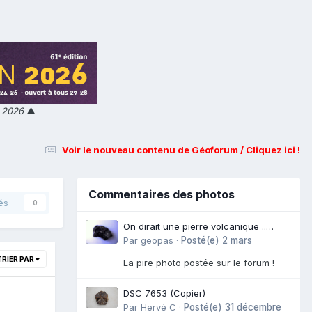
n 2026
▲
Voir le nouveau contenu de Géoforum / Cliquez ici !
Commentaires des photos
és
0
On dirait une pierre volcanique ..
Langogne- Rive de l\'Alli
Par
geopas
·
Posté(e)
2 mars
TRIER PAR
La pire photo postée sur le forum !
DSC 7653 (Copier)
Par
Hervé C
·
Posté(e)
31 décembre