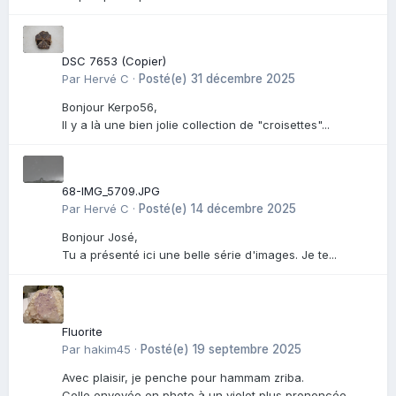
DSC 7653 (Copier)
Par
Hervé C
·
Posté(e)
31 décembre 2025
Bonjour Kerpo56,
Il y a là une bien jolie collection de "croisettes"...
68-IMG_5709.JPG
Par
Hervé C
·
Posté(e)
14 décembre 2025
Bonjour José,
Tu a présenté ici une belle série d'images. Je te...
Fluorite
Par
hakim45
·
Posté(e)
19 septembre 2025
Avec plaisir, je penche pour hammam zriba.
Celle envoyée en photo à un violet plus prononcée...